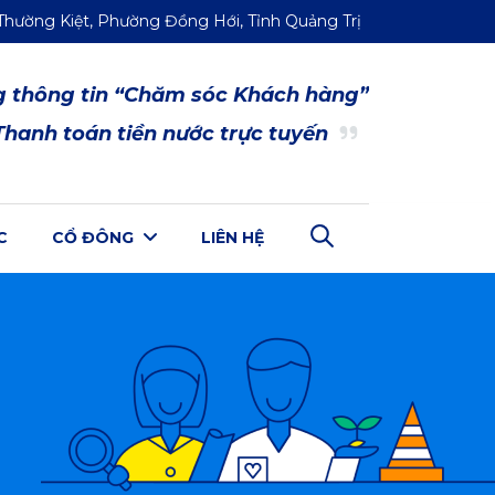
Thường Kiệt, Phường Đồng Hới, Tỉnh Quảng Trị
 thông tin “Chăm sóc Khách hàng”
Cổn
Thanh toán tiền nước trực tuyến
C
CỔ ĐÔNG
LIÊN HỆ