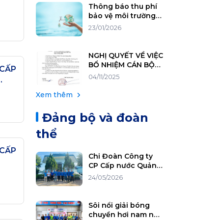
Thông báo thu phí
bảo vệ môi trường
đối với nước thải
23/01/2026
sinh hoạt
NGHỊ QUYẾT VỀ VIỆC
BỔ NHIỆM CÁN BỘ
 CẤP
GIỮ CHỨC VỤ GIÁM
04/11/2025
ĐỐC CÔNG TY
Xem thêm
Đảng bộ và đoàn
thể
 CẤP
Chi Đoàn Công ty
CP Cấp nước Quảng
Bình hưởng ứng
24/05/2026
phong trào “Ngày
Chủ nhật xanh”
ngày 24/5/2026
Sôi nổi giải bóng
chuyền hơi nam nữ