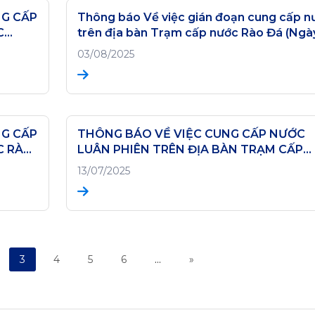
NG CẤP
Thông báo Về việc gián đoạn cung cấp n
C
trên địa bàn Trạm cấp nước Rào Đá (Ngày
04/08/2025)
03/08/2025
NG CẤP
THÔNG BÁO VỀ VIỆC CUNG CẤP NƯỚC
C RÀO
LUÂN PHIÊN TRÊN ĐỊA BÀN TRẠM CẤP
NƯỚC HOÀN LÃO NGÀY 13/07/2025
13/07/2025
3
4
5
6
…
»