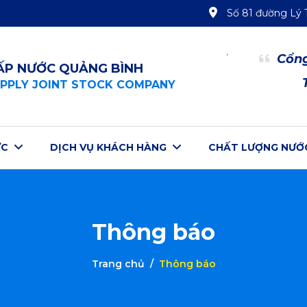
Số 81 đường Lý 
 thông tin “Chăm sóc Khách hàng”
Cổng
ẤP NƯỚC QUẢNG BÌNH
hanh toán tiền nước trực tuyến
PPLY JOINT STOCK COMPANY
ỨC
DỊCH VỤ KHÁCH HÀNG
CHẤT LƯỢNG NƯỚ
Thông báo
Trang chủ
Thông báo