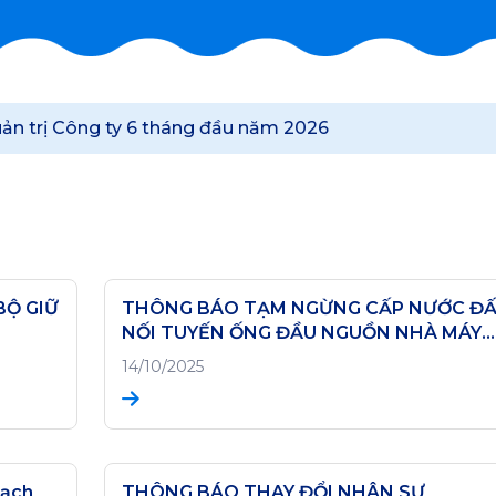
ản trị Công ty 6 tháng đầu năm 2026
BỘ GIỮ
THÔNG BÁO TẠM NGỪNG CẤP NƯỚC Đ
NỐI TUYẾN ỐNG ĐẦU NGUỒN NHÀ MÁY
NƯỚC RÀO ĐÁ - NGÀY 15/10/2025
14/10/2025
sạch
THÔNG BÁO THAY ĐỔI NHÂN SỰ