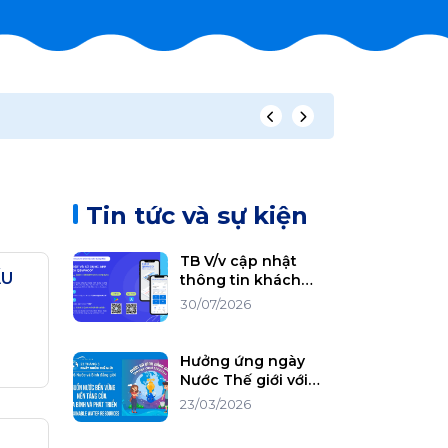
CÔNG BỐ THÔN
Tin tức và sự kiện
TB V/v cập nhật
ẤU
thông tin khách
hàng trên hóa đơn
30/07/2026
điện tử và triển khai
cài đặt App CSKH
QBWACO
Hưởng ứng ngày
Nước Thế giới với
chủ đề Nước và Bình
23/03/2026
đẳng giới