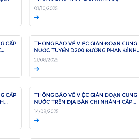
01/10/2025
NG CẤP
THÔNG BÁO VỀ VIỆC GIÁN ĐOẠN CUNG
C
NƯỚC TUYẾN D200 ĐƯỜNG PHAN ĐÌNH
PHÙNG - NGÀY 21/08/2025
21/08/2025
NG CẤP
THÔNG BÁO VỀ VIỆC GIÁN ĐOẠN CUNG
NH
NƯỚC TRÊN ĐỊA BÀN CHI NHÁNH CẤP
NƯỚC BA ĐỒN (Ngày 14/08/2025)
14/08/2025