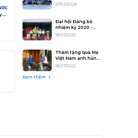
chào mừng kỷ niệm
27/03/2026
ước
95 năm Ngày thành
lập Đoàn TNCS Hồ
Chí Minh
Đại hội Đảng bộ
nhiệm kỳ 2020 -
2025
18/07/2022
Thăm tặng quà Mẹ
Việt Nam anh hùng
27/7
18/07/2022
Xem thêm