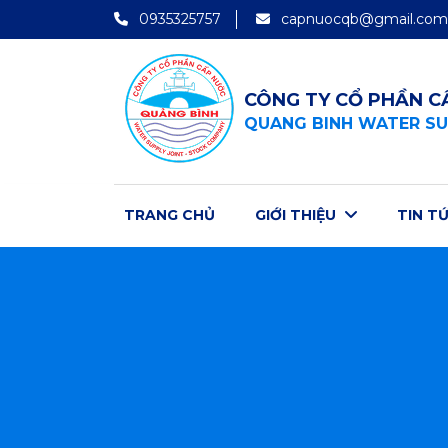
0935325757
capnuocqb@gmail.com
 thông tin “Chăm sóc Khách hàng”
Cổng
CÔNG TY CỔ PHẦN C
hanh toán tiền nước trực tuyến
T
QUANG BINH WATER SU
TRANG CHỦ
GIỚI THIỆU
TIN T